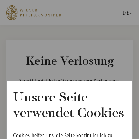
DE
Keine Verlosung
Derzeit findet keine Verlosung von Karten statt.
Weitere Informationen rund um die Verlosung von
Unsere Seite
Neujahrskonzertkarten erhalten Sie unter
folgendem Link:
verwendet Cookies
Weitere Informationen
Cookies helfen uns, die Seite kontinuierlich zu